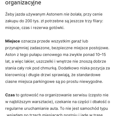
organizacyjne
Żeby jazda używanym Astonem
nie bolała
, przy cenie
zakupu do 200 tys. zł potrzebne są jeszcze trzy filary:
miejsce, czas i rezerwa gotówki.
Miejsce
oznacza przede wszystkim
garaż
lub
przynajmniej zadaszone, bezpieczne miejsce postojowe.
Aston z tego pułapu cenowego ma zwykle ponad 10–15
lat, a więc lakier, uszczelki i wnętrze nie znoszą dobrze
stania cały rok pod chmurką. Dodatkowo niska pozycja za
kierownicą i długie drzwi sprawiają, że standardowe
ciasne miejsca parkingowe są po prostu niewygodne.
Czas
to gotowość na organizowanie serwisu (często nie
w najbliższym warsztacie), czekanie na części i dbałość o
regularne uruchamianie auta. To nie jest samochód typu
„wsiadam po trzech miesiącach postoju i jadę w trasę