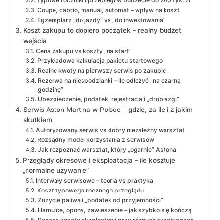
Typowe roczniki i przebiegi w budżecie do 200 tys. zł
Coupe, cabrio, manual, automat – wpływ na koszt
Egzemplarz „do jazdy” vs „do inwestowania”
Koszt zakupu to dopiero początek – realny budżet
wejścia
Cena zakupu vs koszty „na start”
Przykładowa kalkulacja pakietu startowego
Realne kwoty na pierwszy serwis po zakupie
Rezerwa na niespodzianki – ile odłożyć „na czarną
godzinę”
Ubezpieczenie, podatek, rejestracja i „drobiazgi”
Serwis Aston Martina w Polsce – gdzie, za ile i z jakim
skutkiem
Autoryzowany serwis vs dobry niezależny warsztat
Rozsądny model korzystania z serwisów
Jak rozpoznać warsztat, który „ogarnie” Astona
Przeglądy okresowe i eksploatacja – ile kosztuje
„normalne używanie”
Interwały serwisowe – teoria vs praktyka
Koszt typowego rocznego przeglądu
Zużycie paliwa i „podatek od przyjemności”
Hamulce, opony, zawieszenie – jak szybko się kończą
Roczne koszty eksploatacji przy różnych przebiegach