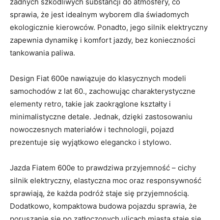
⁤żadnych szkodliwych substancji do atmosfery, co
⁣sprawia, że jest idealnym wyborem dla świadomych
ekologicznie‍ kierowców. Ponadto, jego⁢ silnik elektryczny
zapewnia‍ dynamikę⁣ i komfort jazdy, bez ​konieczności
tankowania paliwa.
Design Fiat⁤ 600e nawiązuje do⁢ klasycznych modeli
samochodów z​ lat 60., zachowując charakterystyczne
elementy retro, takie jak zaokrąglone kształty i
minimalistyczne detale. Jednak, dzięki zastosowaniu
nowoczesnych materiałów i technologii, pojazd
prezentuje się wyjątkowo elegancko i ​stylowo.
Jazda Fiatem 600e⁣ to‌ prawdziwa przyjemność – cichy
silnik elektryczny, elastyczna⁢ moc oraz ​responsywność
sprawiają,​ że każda‌ podróż staje się przyjemnością.
Dodatkowo,⁢ kompaktowa‌ budowa pojazdu sprawia, że
poruszanie się ⁣po zatłoczonych ulicach miasta ⁣staje się