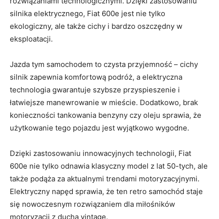
‍rozwiązaniami technologicznymi. Dzięki zastosowaniu
silnika elektrycznego, Fiat 600e jest nie tylko
⁢ekologiczny, ale ⁣także cichy⁣ i bardzo oszczędny⁢ w
eksploatacji.
Jazda tym samochodem to czysta przyjemność – cichy
silnik zapewnia komfortową podróż, a elektryczna
technologia ⁣gwarantuje szybsze przyspieszenie i
łatwiejsze⁤ manewrowanie ‍w mieście.‍ Dodatkowo, brak
⁣konieczności tankowania benzyny czy oleju sprawia, że
użytkowanie tego pojazdu jest‍ wyjątkowo wygodne.
Dzięki ‍zastosowaniu innowacyjnych technologii,⁢ Fiat
600e ​nie tylko⁢ odnawia ‌klasyczny ⁤model ‍z lat 50-tych, ale
także⁢ podąża za aktualnymi trendami ​motoryzacyjnymi.
Elektryczny⁤ napęd sprawia, ⁣że⁤ ten retro samochód staje
się‌ nowoczesnym rozwiązaniem dla miłośników
motoryzacji‍ z ducha ‌vintage.