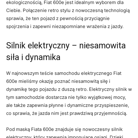
ekologicznością, Fiat 600e jest idealnym ‌wyborem dla
Ciebie. Połączenie ⁣retro stylu z ⁢nowoczesną technologią‍
sprawia, że​ ten pojazd z pewnością przyciągnie‌
spojrzenia i zapewni niezapomniane⁣ wrażenia‍ z jazdy.
Silnik elektryczny​ – niesamowita
siła i dynamika
W​ najnowszym teście samochodu elektrycznego Fiat
600e mieliśmy okazję poznać niesamowitą siłę i
dynamikę‍ tego pojazdu ‍z ⁤duszą retro.⁣ Elektryczny silnik​ w
tym samochodzie dostarcza nie tylko‍ wyjątkowej mocy,
‌ale także zapewnia‌ płynne i dynamiczne przyspieszenie,
co sprawia, że‌ jazda nim jest prawdziwą przyjemnością.
Pod maską Fiata 600e znajduje się nowoczesny silnik
elektryczny,⁣ który zapewnia​ imponujące ​osiągi. Dzięki