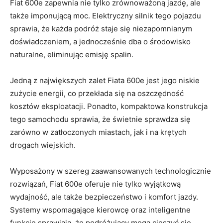
Fiat 600e ⁢zapewnia nie tylko zrównoważoną jazdę, ale
także‌ imponującą ⁣moc. Elektryczny silnik tego pojazdu
sprawia, że każda podróż staje się niezapomnianym
doświadczeniem, a jednocześnie dba​ o środowisko
naturalne, eliminując emisję spalin.
Jedną z największych zalet ⁤Fiata 600e jest ⁤jego niskie
zużycie⁣ energii, co przekłada‌ się na oszczędność
kosztów⁢ eksploatacji.‍ Ponadto, kompaktowa konstrukcja
tego samochodu ‍sprawia, że‍ świetnie sprawdza się
zarówno w zatłoczonych miastach, jak i na krętych
drogach ​wiejskich.
Wyposażony w szereg zaawansowanych technologicznie
rozwiązań, Fiat 600e oferuje nie tylko wyjątkową
wydajność, ale także bezpieczeństwo i komfort jazdy.
⁤Systemy wspomagające kierowcę oraz inteligentne
‍funkcje sprawiają, że ⁢podróżujący⁤ mogą cieszyć się