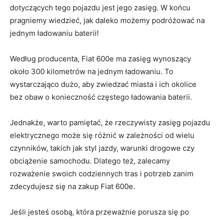
dotyczących tego pojazdu ‍jest ‍jego‍ zasięg. W końcu
pragniemy wiedzieć, jak daleko możemy podróżować na
jednym ładowaniu baterii!
Według producenta, Fiat ​600e ma zasięg wynoszący
około 300 kilometrów ⁤na⁤ jednym ładowaniu.⁣ To
wystarczająco dużo, aby zwiedzać⁤ miasta i ich okolice
bez obaw o konieczność częstego ładowania baterii.
Jednakże, warto pamiętać,⁢ że rzeczywisty zasięg ‍pojazdu
elektrycznego może‍ się ⁢różnić​ w zależności od wielu
⁣czynników, takich‌ jak styl jazdy, ⁢warunki drogowe czy
obciążenie samochodu. Dlatego⁣ też, zalecamy
rozważenie swoich codziennych tras i potrzeb zanim
zdecydujesz się ‌na zakup⁢ Fiat 600e.
Jeśli jesteś osobą, ⁤która przeważnie porusza się ⁣po