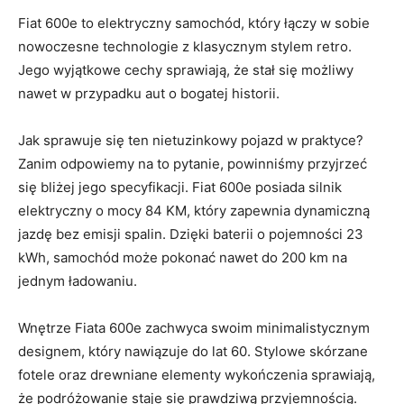
Fiat 600e to elektryczny⁣ samochód,⁤ który łączy ​w sobie
nowoczesne technologie z⁣ klasycznym‍ stylem retro.
Jego wyjątkowe cechy ⁣sprawiają, że stał się możliwy
nawet ‍w przypadku aut ⁤o ‌bogatej historii.
Jak sprawuje się ten nietuzinkowy pojazd w praktyce?
Zanim odpowiemy na to pytanie, ​powinniśmy przyjrzeć
się bliżej jego specyfikacji. ⁢Fiat 600e ​posiada silnik
elektryczny o mocy 84 KM, który ⁤zapewnia dynamiczną
jazdę bez emisji spalin. Dzięki baterii o pojemności ⁣23
kWh, samochód ‌może pokonać​ nawet do 200 km na
jednym ładowaniu.
Wnętrze Fiata 600e ⁤zachwyca swoim minimalistycznym
designem, który nawiązuje ⁣do lat 60. Stylowe ‌skórzane
⁤fotele oraz drewniane elementy wykończenia sprawiają,
że podróżowanie staje się prawdziwą przyjemnością.