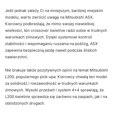
Jeśli jednak ⁤zależy ‍Ci na ‍mniejszym, bardziej ‍miejskim
modelu, warto zwrócić ⁤uwagę⁣ na Mitsubishi ASX.
‍Kierowcy podkreślają, że mimo swojej ⁣niewielkiej
⁢wielkości, ten crossover⁢ świetnie radzi sobie w trudnych
warunkach zimowych. Dzięki systemowi kontroli
stabilności i wspomaganiu ruszania na ‍poślizg, ASX⁣
zapewnia‌ bezpieczną jazdę nawet podczas śliskich
nawierzchni.
Nie​ brakuje także ⁣pozytywnych opinii na ⁤temat Mitsubishi
L200,‌ popularnego pick-upa. Kierowcy chwalą ten⁣ model
za solidność i niezawodność w trudnych warunkach
zimowych. Wysoki‍ prześwit i‍ system 4×4 sprawiają, że
L200 świetnie sprawdza się zarówno na zaspach, jak i⁤ na
oblodzonych drogach.