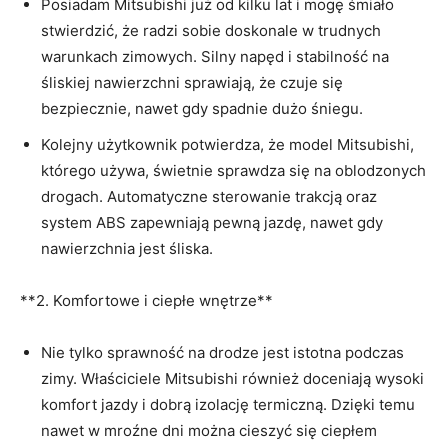
Posiadam Mitsubishi już od kilku lat i mogę śmiało
stwierdzić,⁤ że radzi‌ sobie ‌doskonale w trudnych
warunkach zimowych. Silny ⁢napęd ‍i stabilność na
śliskiej nawierzchni ⁣sprawiają,‌ że czuje⁢ się
bezpiecznie, nawet gdy spadnie dużo‍ śniegu.
Kolejny użytkownik potwierdza,‍ że model Mitsubishi,
którego‍ używa, świetnie sprawdza się na oblodzonych
drogach. Automatyczne sterowanie trakcją oraz
‌system⁣ ABS zapewniają pewną jazdę, nawet gdy
nawierzchnia jest śliska.
**2. ⁣Komfortowe i ciepłe wnętrze**
Nie tylko sprawność na drodze⁣ jest istotna‍ podczas
zimy. Właściciele Mitsubishi również doceniają wysoki
⁣komfort jazdy i dobrą izolację termiczną. Dzięki temu
⁤nawet‍ w mroźne dni można cieszyć się ciepłem