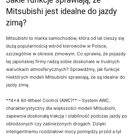
Jakie funkcje sprawiają, że
Mitsubishi ‌jest idealne ⁢do ⁢jazdy
zimą?
Mitsubishi to ​marka samochodów, ‌która ​od lat cieszy‌ się
dużą​ popularnością​ wśród kierowców w Polsce,
szczególnie w okresie⁣ zimowym. Co sprawia, że pojazdy
tej japońskiej firmy radzą sobie doskonale w trudnych⁣
warunkach ⁢atmosferycznych? Sprawdźmy, jak funkcje
niektórych modeli Mitsubishi sprawiają, że są⁢ idealne do
jazdy zimą.
**4×4 All-Wheel Control⁣ (AWC)**⁢ – System AWC,
charakterystyczny dla większości‌ modeli Mitsubishi,‍
zapewnia doskonałą trakcję i stabilność podczas jazdy po
oblodzonych czy zaśnieżonych drogach. Dzięki
inteligentnemu rozdziałowi ⁢mocy pomiędzy przód a tył