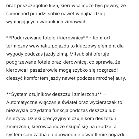
oraz poszczególne koła, kierowca⁤ może być pewny, ​że
samochód poradzi‌ sobie nawet w‌ najbardziej
wymagających warunkach zimowych.
**Podgrzewane fotele⁢ i kierownica** ⁤- Komfort
termiczny wewnątrz⁢ pojazdu to kluczowy element dla
wygody podczas ⁣jazdy⁢ zimą. Mitsubishi​ oferuje
podgrzewane fotele oraz kierownicę, co sprawia, że
kierowca i pasażerowie mogą ⁢szybko się​ rozgrzać i⁣
cieszyć komfortem jazdy nawet podczas mroźnej aury.
**System czujników‌ deszczu i zmierzchu** –
Automatyczne włączanie świateł ​oraz wycieraczek to
niezwykle przydatna funkcja podczas deszczu lub
śnieżycy. Dzięki precyzyjnym​ czujnikom deszczu i
zmierzchu, kierowca może skupić‌ się na drodze, ‍a
system sam zadba o⁢ odpowiednie oświetlenie pojazdu.