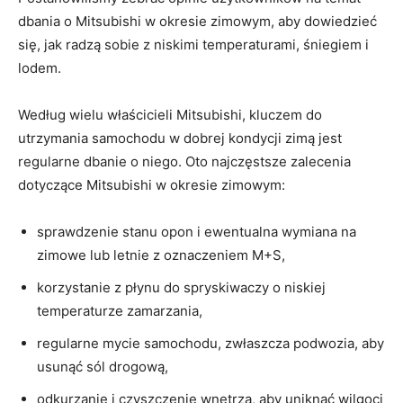
⁤dbania‍ o Mitsubishi w ‍okresie zimowym, aby dowiedzieć
się, jak⁢ radzą ⁣sobie z ⁣niskimi temperaturami, śniegiem i
lodem.
Według wielu ‌właścicieli‌ Mitsubishi, kluczem do
utrzymania samochodu w dobrej kondycji zimą jest
regularne dbanie o niego. Oto najczęstsze zalecenia
dotyczące Mitsubishi w okresie zimowym:
sprawdzenie stanu opon⁢ i ewentualna⁣ wymiana ‍na
zimowe⁣ lub letnie z oznaczeniem M+S,
korzystanie z‌ płynu do spryskiwaczy o niskiej
⁣temperaturze⁣ zamarzania,
regularne⁣ mycie samochodu,​ zwłaszcza podwozia, aby
usunąć sól drogową,
odkurzanie ⁢i czyszczenie wnętrza, aby⁣ uniknąć wilgoci