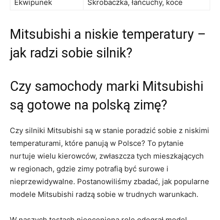
Ekwipunek
Skrobaczka, łańcuchy, ‌koce
Mitsubishi ‌a niskie temperatury⁤ –
jak radzi ⁤sobie silnik?
Czy⁢ samochody marki Mitsubishi
są⁤ gotowe na polską zimę?
Czy‌ silniki Mitsubishi⁢ są w stanie⁣ poradzić sobie z niskimi
temperaturami, które panują w Polsce?‌ To ⁣pytanie
nurtuje wielu ⁤kierowców, zwłaszcza⁤ tych mieszkających
w regionach, gdzie zimy potrafią być surowe i
nieprzewidywalne. Postanowiliśmy zbadać,‌ jak popularne
modele Mitsubishi radzą⁣ sobie w trudnych warunkach.
W naszych testach nieocenioną​ rolę odegrał model