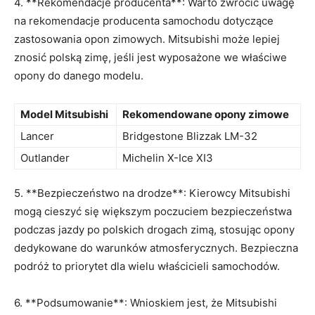
4. **Rekomendacje producenta**: Warto zwrócić⁣ uwagę
na rekomendacje⁤ producenta samochodu ⁣dotyczące
zastosowania opon⁢ zimowych. Mitsubishi może lepiej
znosić polską zimę, jeśli jest wyposażone we właściwe
opony do danego modelu.
Model ⁤Mitsubishi
Rekomendowane ⁣opony zimowe
Lancer
Bridgestone ​Blizzak LM-32
Outlander
Michelin X-Ice XI3
5. ⁣**Bezpieczeństwo na‍ drodze**: ‍Kierowcy Mitsubishi
mogą cieszyć się⁣ większym poczuciem ⁤bezpieczeństwa
podczas ⁢jazdy po polskich drogach zimą, stosując opony⁢
dedykowane do​ warunków atmosferycznych. Bezpieczna
podróż to priorytet dla wielu właścicieli samochodów.
6. **Podsumowanie**: Wnioskiem ​jest, że Mitsubishi