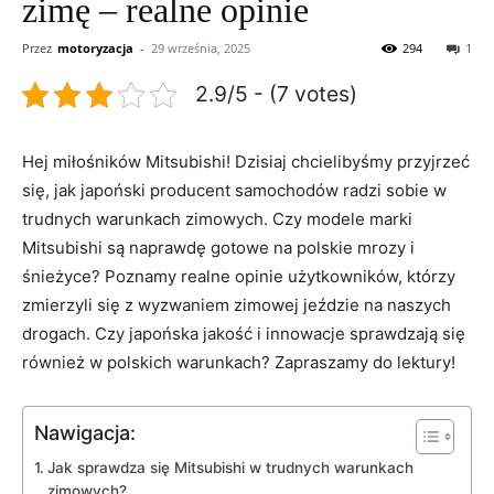
zimę – realne opinie
Przez
motoryzacja
-
29 września, 2025
294
1
2.9/5 - (7 votes)
Hej miłośników ​Mitsubishi! ‍Dzisiaj​ chcielibyśmy przyjrzeć
się, jak japoński producent samochodów​ radzi sobie w⁣
trudnych warunkach zimowych. ⁣Czy modele marki
Mitsubishi są naprawdę ⁤gotowe na polskie mrozy ‍i
⁣śnieżyce? Poznamy realne​ opinie użytkowników, którzy
zmierzyli ‌się z wyzwaniem‍ zimowej jeździe na‌ naszych
drogach. Czy japońska jakość i innowacje sprawdzają się
również w polskich warunkach? Zapraszamy do lektury!
Nawigacja:
Jak sprawdza się⁢ Mitsubishi w trudnych warunkach
zimowych?