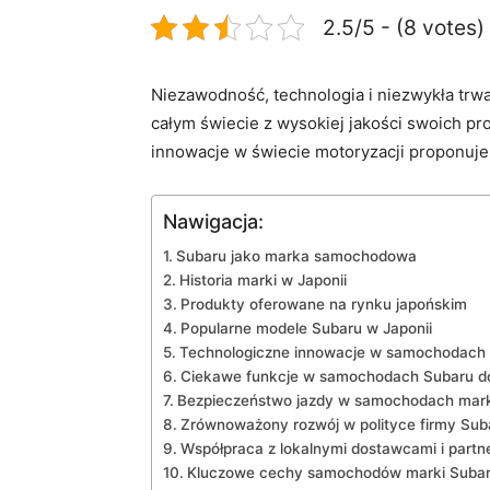
2.5/5 - (8 votes)
Niezawodność, ⁤technologia i niezwykła ⁢trw
⁣całym ​świecie z ​wysokiej jakości swoich p
innowacje​ w​ świecie motoryzacji⁣ proponuje
Nawigacja:
Subaru‍ jako‌ marka samochodowa
Historia⁤ marki w Japonii
Produkty oferowane na rynku japońskim
Popularne modele ​Subaru ⁤w Japonii
Technologiczne ⁤innowacje ​w samochodach 
Ciekawe⁢ funkcje w samochodach Subaru dos
Bezpieczeństwo jazdy w ‍samochodach mark
Zrównoważony rozwój‌ w polityce firmy Sub
Współpraca z lokalnymi ⁤dostawcami i partn
Kluczowe cechy samochodów marki‍ Subaru 