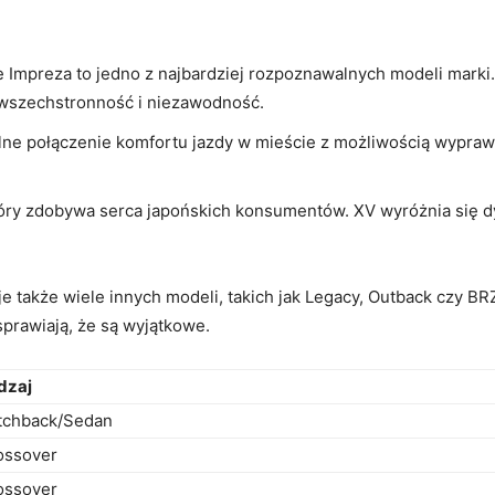
e Impreza‌ to⁤ jedno z najbardziej rozpoznawalnych‌ modeli marki.
 wszechstronność i niezawodność.
ne połączenie ‌komfortu jazdy w mieście ‍z możliwością⁣ wypraw 
który zdobywa serca japońskich⁢ konsumentów.⁣ XV wyróżnia się‍ 
je także ⁢wiele innych modeli, takich jak⁣ Legacy, ‌Outback czy B
sprawiają, ​że są​ wyjątkowe.
dzaj
tchback/Sedan
ossover
ossover