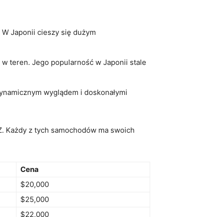
 W Japonii‌ cieszy się dużym‌
w⁤ teren. Jego popularność w ‌Japonii stale
dynamicznym ⁤wyglądem i ⁢doskonałymi⁣
RZ. Każdy z tych‍ samochodów ma ‌swoich​
Cena
$20,000
$25,000
$22,000