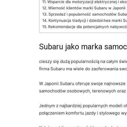
Wsparcie dla ‍motoryzacji⁣ elektrycznej i e
Wierność klientów marki Subaru⁣ w Japonii
Sprzedaż‍ i popularność samochodów Subar
Kontynuacja tradycji i⁤ dziedzictwa marki S
Rekomendacje ‌dla potencjalnych ‌nabywc
Subaru‍ jako‌ marka sam
cieszy się dużą popularnością na‌ całym świ
firma Subaru ma wiele do zaoferowania swo
W Japonii Subaru​ oferuje ​swoje najnowsze
samochodów osobowych, ‌terenowych⁤ oraz​
Jednym⁤ z najbardziej popularnych⁤ modeli o
połączeniem komfortu‌ jazdy ⁣i stylowego ​wy