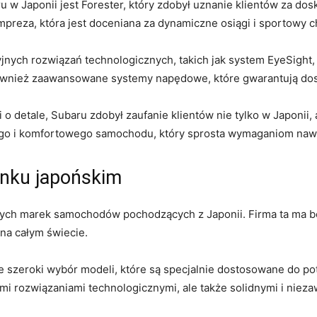
w Japonii jest Forester, ⁤który⁢ zdobył uznanie​ klientów za⁣ d
reza, która jest doceniana za dynamiczne osiągi‌ i ⁤sportowy⁢ c
cyjnych rozwiązań ⁢technologicznych, takich jak system EyeSight
ównież zaawansowane systemy napędowe, które⁢ gwarantują dosko
​ o detale, Subaru‌ zdobył zaufanie klientów⁢ nie tylko w Japonii,
go​ i komfortowego samochodu, ‌który sprosta wymaganiom naw
ynku japońskim
nych marek ​samochodów pochodzących z Japonii. Firma ‍ta ma bog
 na całym świecie.
 szeroki wybór modeli,‍ które są ⁢specjalnie dostosowane do potr
ymi rozwiązaniami⁣ technologicznymi, ale także solidnymi i‍ ni