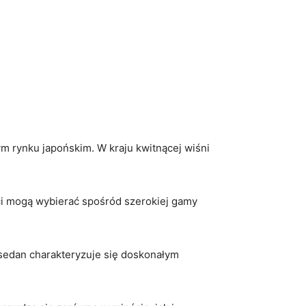
ym rynku japońskim.⁤ W kraju kwitnącej wiśni
i⁣ mogą ⁣wybierać spośród szerokiej gamy
edan ‍charakteryzuje‍ się ⁤doskonałym