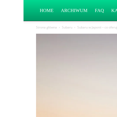
HOME
ARCHIWUM
FAQ
K
Strona główna
Subaru
Subaru w Japonii – co oferu