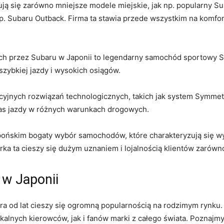
ją się zarówno mniejsze⁣ modele ‌miejskie, jak ​np.⁣ popularny S
. Subaru Outback. ‌Firma ta stawia przede wszystkim na komfo
ych przez Subaru w Japonii to legendarny samochód⁣ sportowy 
ybkiej jazdy i⁤ wysokich osiągów.
cyjnych rozwiązań ‌technologicznych, ⁢takich ‌jak system Symmetr
zas jazdy w różnych warunkach drogowych.
pońskim bogaty wybór samochodów,‍ które charakteryzują ​się w
a ta cieszy⁤ się dużym ⁢uznaniem ‌i lojalnością klientów ⁢zarówno w
⁤w Japonii
 od lat cieszy się ogromną popularnością‌ na rodzimym ⁣rynku. 
okalnych kierowców, jak ⁢i fanów marki z całego ⁢świata. Poznajmy