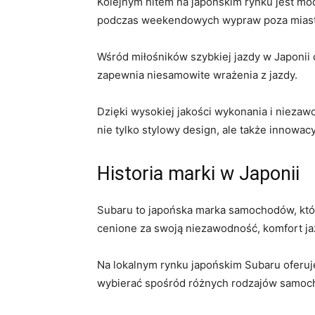
Kolejnym hitem na japońskim rynku ⁤jest ​mo
podczas weekendowych wypraw ⁢poza mias
Wśród ​miłośników szybkiej jazdy w Japonii 
zapewnia⁣ niesamowite wrażenia⁢ z jazdy.
Dzięki⁤ wysokiej ​jakości wykonania i niezaw
nie‍ tylko stylowy design, ale także‌ innow
Historia⁤ marki w Japonii
Subaru to japońska ⁣marka samochodów,⁢ która 
⁣cenione za ⁤swoją niezawodność, ‌komfort⁣ j
Na⁤ lokalnym rynku japońskim ⁣Subaru oferu
wybierać spośród różnych rodzajów‌ samochod