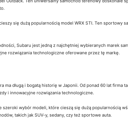
del Outback.‍ Ten uniwersalny samochód terenowy ⁤doskonale spra
to.
cieszy się dużą popularnością model WRX ​STI. ⁢Ten⁣ sportowy⁢ s
odności, ‌Subaru jest jedną z⁢ najchętniej wybieranych⁢ marek s
acyjne rozwiązania technologiczne oferowane przez ⁢tę markę.
ma⁢ długą i bogatą⁢ historię ⁣w Japonii. Od ponad 60 lat firma ta
azdy i ⁣innowacyjne rozwiązania technologiczne.
je szeroki wybór modeli,​ które cieszą się dużą popularnością 
ów, takich jak ‍SUV-y, sedany,​ czy też⁢ sportowe auta.