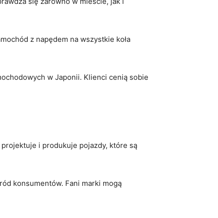
wdza się zarówno w⁣ mieście, ⁣jak i⁢
amochód ⁤z napędem na‍ wszystkie⁢ koła
amochodowych w ⁢Japonii. Klienci cenią sobie
 projektuje i produkuje pojazdy, ⁢które są
wśród konsumentów. Fani marki​ mogą