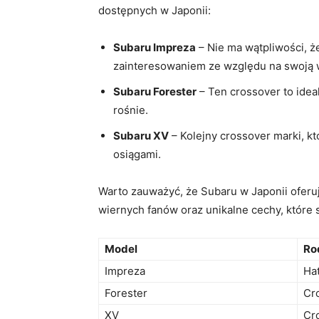
dostępnych ‍w Japonii:
Subaru ‌Impreza
– Nie ma wątpliwości,⁢ ż
zainteresowaniem ⁣ze​ względu na swoją
Subaru ‌Forester
– Ten crossover to ideal
rośnie.
Subaru ‌XV
⁢– Kolejny‌ crossover marki, 
osiągami.
Warto zauważyć,⁤ że Subaru w ‌Japonii ​oferu
wiernych ‌fanów oraz unikalne cechy,⁤ które ⁢
Model
Ro
Impreza
Ha
Forester
Cr
XV
Cr