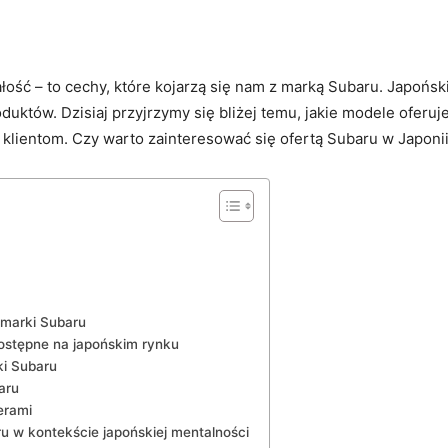
ałość – to cechy, ‍które kojarzą się nam z marką Subaru. Japoń
roduktów. Dzisiaj przyjrzymy się bliżej temu, jakie⁢ modele oferu
⁣ klientom. ​Czy warto ⁢zainteresować się ofertą Subaru​ w ‌Japo
marki ⁤Subaru
tępne ⁣na japońskim⁢ rynku
i Subaru
aru
erami
⁢w kontekście japońskiej‌ mentalności