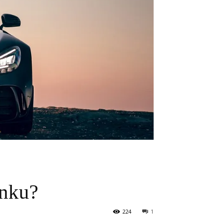
ynku?
224
1