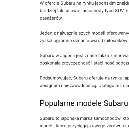
W ⁤ofercie Subaru na rynku japońskim ​znajdu
bardziej luksusowe samochody ⁣typu SUV, np
pasażerów.
Jeden ​z najważniejszych modeli‌ oferowan
zyskał ogromne uznanie wśród miłośników sz
Subaru w Japonii jest znane także z‌ innowa
doskonałą przyczepność i ​stabilność podc
Podsumowując, Subaru oferuje‍ na rynku⁢ ja
designem⁢ i niezawodnością. Dlatego ⁤też mark
Popularne modele ​Subaru 
Subaru ⁣to japońska marka samochodów, która
modeli, które⁢ przyciągają uwagę⁤ zarówno ‍l