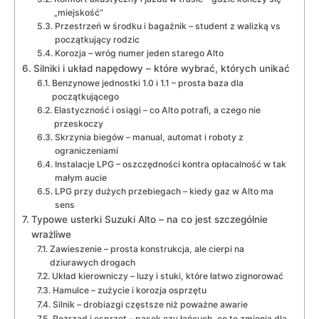
„miejskość”
Przestrzeń w środku i bagażnik – student z walizką vs
początkujący rodzic
Korozja – wróg numer jeden starego Alto
Silniki i układ napędowy – które wybrać, których unikać
Benzynowe jednostki 1.0 i 1.1 – prosta baza dla
początkującego
Elastyczność i osiągi – co Alto potrafi, a czego nie
przeskoczy
Skrzynia biegów – manual, automat i roboty z
ograniczeniami
Instalacje LPG – oszczędności kontra opłacalność w tak
małym aucie
LPG przy dużych przebiegach – kiedy gaz w Alto ma
sens
Typowe usterki Suzuki Alto – na co jest szczególnie
wrażliwe
Zawieszenie – prosta konstrukcja, ale cierpi na
dziurawych drogach
Układ kierowniczy – luzy i stuki, które łatwo zignorować
Hamulce – zużycie i korozja osprzętu
Silnik – drobiazgi częstsze niż poważne awarie
Rozrząd i osprzęt – pasek czy łańcuch, co to zmienia dla