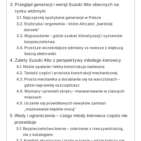
Przegląd generacji i wersji Suzuki Alto obecnych na
rynku wtórnym
Najczęściej spotykane generacje w Polsce
Stylistyka i ergonomia – które Alto jest „bardziej
dorosłe”
Wyposażenie – gdzie szukać klimatyzacji i systemów
bezpieczeństwa
Prostsze wcześniejsze odmiany vs nowsze z większą
ilością elektroniki
Zalety Suzuki Alto z perspektywy młodego kierowcy
Niskie spalanie i lekka konstrukcja nadwozia
Taniość części i prostota konstrukcji mechanicznej
Prosta mechanika a dorabianie się na warsztatach –
gdzie naprawdę oszczędzasz
Wymiary i promień skrętu – manewrowanie w ciasnych
miastach
Uczenie się prawidłowych nawyków zamiast
„maskowania błędów mocą”
Wady i ograniczenia – czego młody kierowca często nie
przewiduje
Bezpieczeństwo bierne – zderzenie z rzeczywistością,
nie z katalogiem
Komfort akustyczny i jazda w trasie – gdzie kończy się