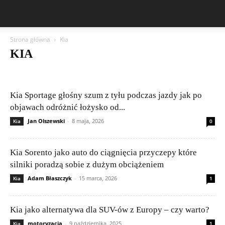
Strona główna
Kia
KIA
Aston Martin
Bentley
BMW
BYD
Cadillac
Changan
Chevrolet
Citroën
Dacia
Ferrari
Fiat
Ford
Geely
Honda
Hyundai
Jeep
Kia
Lamborghini
Lexus
Maserati
Kia Sportage głośny szum z tyłu podczas jazdy jak po
Mazda
Mercedes-Benz
Mitsubishi
Nissan
Peugeot
objawach odróżnić łożysko od...
Porsche
Publikacje czytelników
Renault
Rolls-Royce
Skoda
Jan Olszewski
-
8 maja, 2026
Kia
0
Subaru
Suzuki
Tesla
Toyota
Volkswagen (VW)
Volvo
Kia Sorento jako auto do ciągnięcia przyczepy które
silniki poradzą sobie z dużym obciążeniem
Adam Błaszczyk
-
15 marca, 2026
Kia
1
Kia jako alternatywa dla SUV-ów z Europy – czy warto?
motoryzacja
-
9 października, 2025
Kia
1