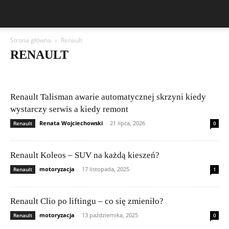
Strona główna
Renault
RENAULT
Aston Martin
Bentley
BMW
BYD
Cadillac
Changan
Chevrolet
Citroën
Dacia
Ferrari
Fiat
Ford
Geely
Honda
Hyundai
Jeep
Kia
Lamborghini
Lexus
Maserati
Renault Talisman awarie automatycznej skrzyni kiedy
Mazda
Mercedes-Benz
Mitsubishi
Nissan
Peugeot
wystarczy serwis a kiedy remont
Porsche
Publikacje czytelników
Renault
Rolls-Royce
Skoda
Renata Wojciechowski
-
21 lipca, 2026
Renault
0
Subaru
Suzuki
Tesla
Toyota
Volkswagen (VW)
Volvo
Renault Koleos – SUV na każdą kieszeń?
motoryzacja
-
17 listopada, 2025
Renault
1
Renault Clio po liftingu – co się zmieniło?
motoryzacja
-
13 października, 2025
Renault
0