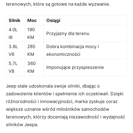
terenowych, które są gotowe na każde wyzwanie.
Silnik
Moc
Osiągi
4.0L
190​
Przyjazny ⁣dla terenu
I6
KM
3.6L
285
Dobra kombinacja mocy i
V6
KM
ekonomiczności
5.7L
360
Imponujące​ przyspieszenie
V8
KM
Jeep stale udoskonala ⁤swoje silniki, dbając o
zadowolenie klientów i spełnienie ich oczekiwań. Dzięki
różnorodności i innowacyjności, marka zyskuje coraz
większe uznanie wśród miłośników samochodów
terenowych, którzy doceniają niezawodność i ‌wydajność
silników Jeepa.