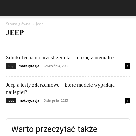
Strona główna
Jeep
JEEP
Aston Martin
Bentley
BMW
BYD
Cadillac
Changan
Chevrolet
Citroën
Dacia
Ferrari
Fiat
Ford
Geely
Honda
Hyundai
Jeep
Kia
Lamborghini
Lexus
Maserati
Silniki Jeepa na przestrzeni lat – co się zmieniało?
Mazda
Mercedes-Benz
Mitsubishi
Nissan
Peugeot
motoryzacja
-
6 września, 2025
Jeep
1
Porsche
Publikacje czytelników
Renault
Rolls-Royce
Skoda
Subaru
Suzuki
Tesla
Toyota
Volkswagen (VW)
Volvo
Jeep a testy zderzeniowe – które modele wypadają
najlepiej?
motoryzacja
-
5 sierpnia, 2025
Jeep
1
Warto przeczytać także