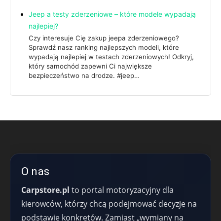
Jeep a testy zderzeniowe – które modele wypadają
najlepiej?
Czy interesuje Cię zakup jeepa zderzeniowego?
Sprawdź nasz ranking najlepszych modeli, które
wypadają najlepiej w testach zderzeniowych! Odkryj,
który samochód zapewni Ci największe
bezpieczeństwo na drodze. #jeep…
O nas
Carpstore.pl
to portal motoryzacyjny dla
kierowców, którzy chcą podejmować decyzje na
podstawie konkretów. Zamiast „wymiany na