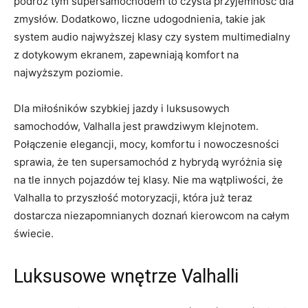
podróż ‌tym supersamochodem to czysta przyjemność dla
zmysłów. Dodatkowo, ‍liczne udogodnienia,‍ takie jak
system audio najwyższej klasy ⁣czy system ‍multimedialny
z ​dotykowym‌ ekranem, zapewniają ‍komfort⁣ na
najwyższym poziomie.
Dla miłośników szybkiej jazdy ‍i⁢ luksusowych
samochodów, Valhalla ⁢jest prawdziwym klejnotem.
Połączenie elegancji, ⁢mocy, komfortu i nowoczesności⁢
sprawia, że ​ten‌ supersamochód z hybrydą‌ wyróżnia się
na tle innych pojazdów tej​ klasy. Nie ma wątpliwości, że
Valhalla to przyszłość motoryzacji, która już teraz
dostarcza niezapomnianych doznań kierowcom na całym⁣
świecie.
Luksusowe wnętrze Valhalli