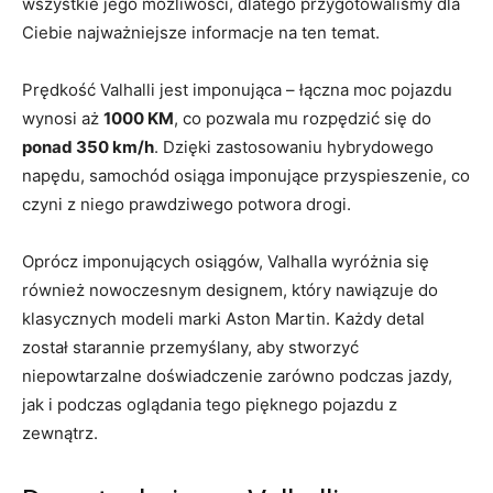
wszystkie‍ jego możliwości, dlatego przygotowaliśmy dla
Ciebie ​najważniejsze informacje ‌na⁣ ten temat.
Prędkość Valhalli ‍jest imponująca – łączna moc pojazdu
wynosi aż
1000 KM
, co pozwala mu‌ rozpędzić się do
ponad 350 km/h
.⁤ Dzięki zastosowaniu⁣ hybrydowego​
napędu, ⁤samochód osiąga imponujące przyspieszenie,⁣ co
czyni z niego prawdziwego potwora ⁢drogi.
Oprócz imponujących osiągów, Valhalla wyróżnia się
również nowoczesnym designem, który⁣ nawiązuje do
klasycznych modeli‍ marki Aston Martin. Każdy detal
został starannie przemyślany,⁤ aby stworzyć
niepowtarzalne doświadczenie zarówno‌ podczas ‌jazdy,
jak ‍i podczas oglądania tego pięknego pojazdu z
zewnątrz.