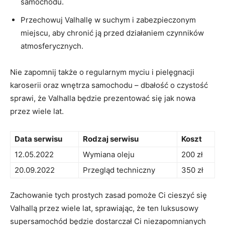
samochodu.
Przechowuj Valhallę​ w suchym i zabezpieczonym
miejscu, aby chronić⁤ ją przed działaniem czynników
atmosferycznych.
Nie zapomnij także o regularnym myciu i pielęgnacji
karoserii oraz wnętrza samochodu – ‍dbałość o czystość
sprawi, że Valhalla będzie prezentować się jak nowa
przez⁢ wiele lat.
Data serwisu
Rodzaj⁣ serwisu
Koszt
12.05.2022
Wymiana oleju
200 zł
20.09.2022
Przegląd techniczny
350 zł
Zachowanie tych prostych zasad pomoże Ci cieszyć się
Valhallą przez wiele lat, sprawiając, że ‌ten luksusowy
supersamochód będzie dostarczał Ci niezapomnianych