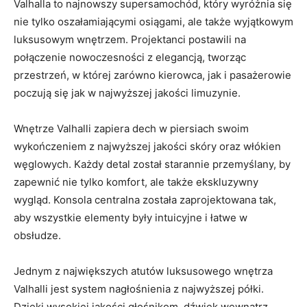
Valhalla ⁢to ⁢najnowszy supersamochód, ‍który wyróżnia się
nie tylko oszałamiającymi osiągami, ale także wyjątkowym
luksusowym ⁣wnętrzem. Projektanci postawili na⁤
połączenie nowoczesności z elegancją, tworząc
przestrzeń, w której zarówno kierowca, jak i pasażerowie
poczują się jak w najwyższej jakości limuzynie.
Wnętrze Valhalli zapiera dech w piersiach swoim
wykończeniem z⁤ najwyższej jakości skóry oraz włókien
węglowych. ​Każdy detal został starannie przemyślany, by
zapewnić nie⁢ tylko komfort, ale także ekskluzywny
wygląd. Konsola centralna została zaprojektowana tak,
⁣aby wszystkie elementy ‍były intuicyjne i łatwe ⁤w
obsłudze.
Jednym z największych atutów luksusowego wnętrza
Valhalli jest system nagłośnienia z najwyższej ⁢półki.‍
Dzięki wysokiej jakości głośnikom, dźwięk wewnątrz