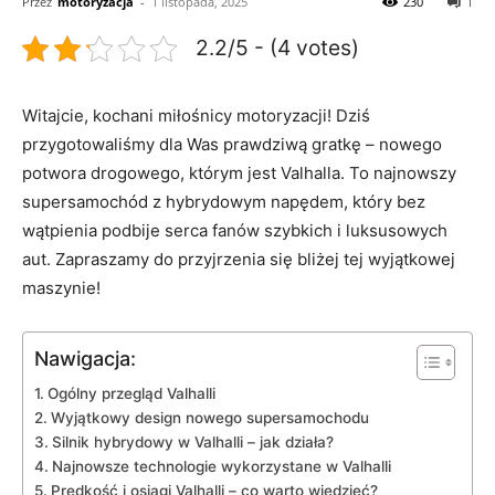
Przez
motoryzacja
-
1 listopada, 2025
230
1
2.2/5 - (4 votes)
Witajcie,​ kochani miłośnicy motoryzacji! Dziś‌
przygotowaliśmy dla⁤ Was prawdziwą gratkę – ⁢nowego
potwora drogowego, którym jest Valhalla. To najnowszy
supersamochód z‍ hybrydowym napędem, który bez
‍wątpienia podbije serca fanów⁣ szybkich i luksusowych
aut. Zapraszamy do ‌przyjrzenia się bliżej tej ‍wyjątkowej
maszynie!
Nawigacja:
Ogólny przegląd Valhalli
Wyjątkowy design ​nowego supersamochodu
Silnik hybrydowy w Valhalli – jak działa?
Najnowsze technologie wykorzystane w⁣ Valhalli
Prędkość i osiągi Valhalli – ‌co warto wiedzieć?